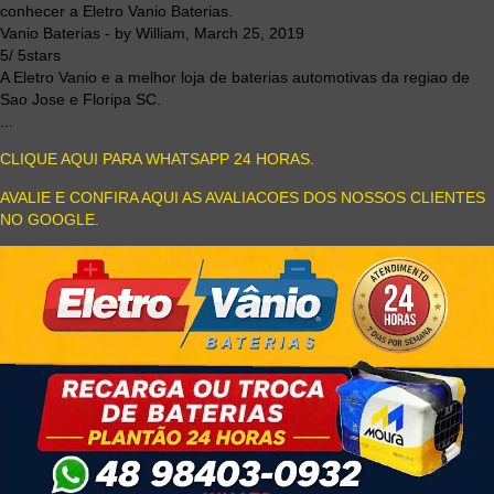
conhecer a Eletro Vanio Baterias.
Vanio Baterias
- by
William
,
March 25, 2019
5
/
5
stars
A Eletro Vanio e a melhor loja de baterias automotivas da regiao de
Sao Jose e Floripa SC.
...
CLIQUE AQUI PARA WHATSAPP 24 HORAS.
AVALIE E CONFIRA AQUI AS AVALIACOES DOS NOSSOS CLIENTES
NO GOOGLE.