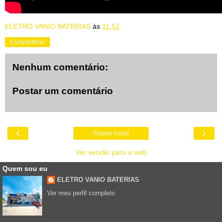
ELETRO VANIO BATERIAS
às
11:52
Compartilhar
Nenhum comentário:
Postar um comentário
‹
›
Página inicial
Ver versão para a web
Quem sou eu
ELETRO VANIO BATERIAS
Ver meu perfil completo