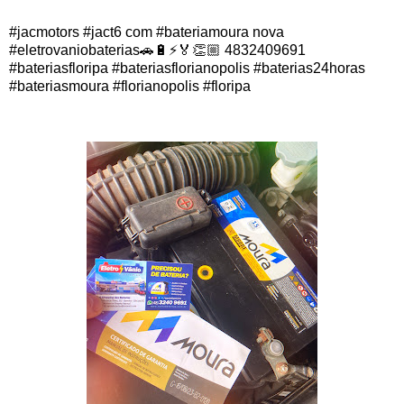
#jacmotors #jact6 com #bateriamoura nova
#eletrovaniobaterias🚗🔋⚡️🏅👏🏼 4832409691
#bateriasfloripa #bateriasflorianopolis #baterias24horas
#bateriasmoura #florianopolis #floripa