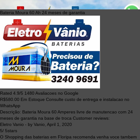
Bateria Moura 60 Ah 24 meses de garantia
Rated
4.9
/5
1480
Avaliacoes no Google
R$
580.00
Em Estoque Consulte custo de entrega e instalacao no
WhatsApp
Descrição:
Bateria Moura 60 Amperes livre de manutencao com 24
meses de garantia na base de troca
Customer reviews:
Eletro Vanio
- by
Vanio
,
April 1, 2020
5
/
5
stars
O Shopping das baterias em Floripa recomenda venha voce tambem