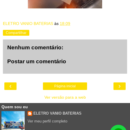
ELETRO VANIO BATERIAS
às
18:09
Compartilhar
Nenhum comentário:
Postar um comentário
‹
›
Página inicial
Ver versão para a web
Quem sou eu
ELETRO VANIO BATERIAS
Ver meu perfil completo