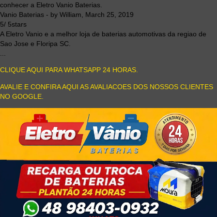
conhecer a Eletro Vanio Baterias.
Vanio Baterias
- by
William
,
March 25, 2019
5
/
5
stars
A Eletro Vanio e a melhor loja de baterias automotivas da regiao de
Sao Jose e Floripa SC.
...
CLIQUE AQUI PARA WHATSAPP 24 HORAS.
AVALIE E CONFIRA AQUI AS AVALIACOES DOS NOSSOS CLIENTES
NO GOOGLE.