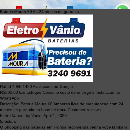
Bateria Moura 60 Ah 24 meses de garantia
Rated
4.9
/5
1480
Avaliacoes no Google
R$
580.00
Em Estoque Consulte custo de entrega e instalacao no
WhatsApp
Descrição:
Bateria Moura 60 Amperes livre de manutencao com 24
meses de garantia na base de troca
Customer reviews:
Eletro Vanio
- by
Vanio
,
April 1, 2020
5
/
5
stars
O Shopping das baterias em Floripa recomenda venha voce tambem