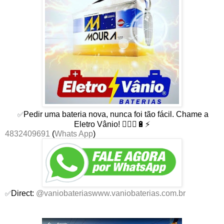
Pedir uma bateria nova, nunca foi tão fácil. Chame a
✅
Eletro Vânio! 👨🏻‍⚕🔋⚡
4832409691
(
Whats App
)
Direct:
@vaniobaterias
www.vaniobaterias.com.br
✅