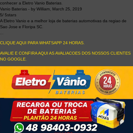
conhecer a Eletro Vanio Baterias.
Vanio Baterias
- by
William
,
March 25, 2019
5
/
5
stars
A Eletro Vanio e a melhor loja de baterias automotivas da regiao de
Sao Jose e Floripa SC.
...
CLIQUE AQUI PARA WHATSAPP 24 HORAS.
AVALIE E CONFIRA AQUI AS AVALIACOES DOS NOSSOS CLIENTES
NO GOOGLE.