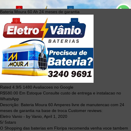
Bateria Moura 60 Ah 24 meses de garantia
Rated
4.9
/5
1480
Avaliacoes no Google
R$
580.00
Em Estoque Consulte custo de entrega e instalacao no
WhatsApp
Descrição:
Bateria Moura 60 Amperes livre de manutencao com 24
meses de garantia na base de troca
Customer reviews:
Eletro Vanio
- by
Vanio
,
April 1, 2020
5
/
5
stars
O Shopping das baterias em Floripa recomenda venha voce tambem