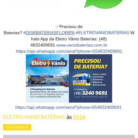
✅
Precisou de
Baterias?
#
DISKBATERIASFLORIPA
#
ELETROVANIOBATERIAS
W
hats App da Eletro Vânio Baterias: (48)
4832409691
www.vaniobaterias.com.br
https://api.whatsapp.com/send?phone=554832409691
https://api.whatsapp.com/send?phone=554832409691
ELETRO VANIO BATERIAS
às
09:04
Compartilhar