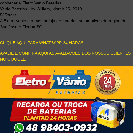
conhecer a Eletro Vanio Baterias.
Vanio Baterias
- by
William
,
March 25, 2019
5
/
5
stars
A Eletro Vanio e a melhor loja de baterias automotivas da regiao de
Sao Jose e Floripa SC.
...
CLIQUE AQUI PARA WHATSAPP 24 HORAS.
AVALIE E CONFIRA AQUI AS AVALIACOES DOS NOSSOS CLIENTES
NO GOOGLE.