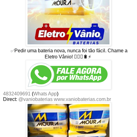
Pedir uma bateria nova, nunca foi tão fácil. Chame a
✅
Eletro Vânio! 👨🏻‍⚕🔋⚡
4832409691
(
Whats App
)
Direct:
@vaniobaterias
www.vaniobaterias.com.br