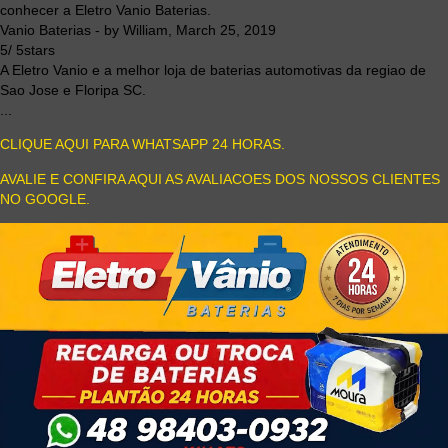
conhecer a Eletro Vanio Baterias.
Vanio Baterias
- by
William
,
March 25, 2019
5
/
5
stars
A Eletro Vanio e a melhor loja de baterias automotivas da regiao de
Sao Jose e Floripa SC.
...
CLIQUE AQUI PARA WHATSAPP 24 HORAS.
AVALIE E CONFIRA AQUI AS AVALIACOES DOS NOSSOS CLIENTES
NO GOOGLE.