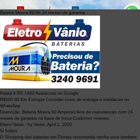
Bateria Moura 60 Ah 24 meses de garantia
Rated
4.9
/5
1480
Avaliacoes no Google
R$
580.00
Em Estoque Consulte custo de entrega e instalacao no
WhatsApp
Descrição:
Bateria Moura 60 Amperes livre de manutencao com 24
meses de garantia na base de troca
Customer reviews:
Eletro Vanio
- by
Vanio
,
April 1, 2020
5
/
5
stars
O Shopping das baterias em Floripa recomenda venha voce tambem