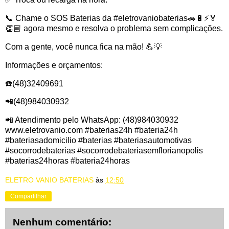
📞 Chame o SOS Baterias da #eletrovaniobaterias🚗🔋⚡️🏅
👏🏼 agora mesmo e resolva o problema sem complicações.
Com a gente, você nunca fica na mão! 💪💡
Informações e orçamentos:
☎️(48)32409691
📲(48)984030932
📲 Atendimento pelo WhatsApp: (48)984030932
www.eletrovanio.com #baterias24h #bateria24h
#bateriasadomicilio #baterias #bateriasautomotivas
#socorrodebaterias #socorrodebateriasemflorianopolis
#baterias24horas #bateria24horas
ELETRO VANIO BATERIAS
às
12:50
Compartilhar
Nenhum comentário: