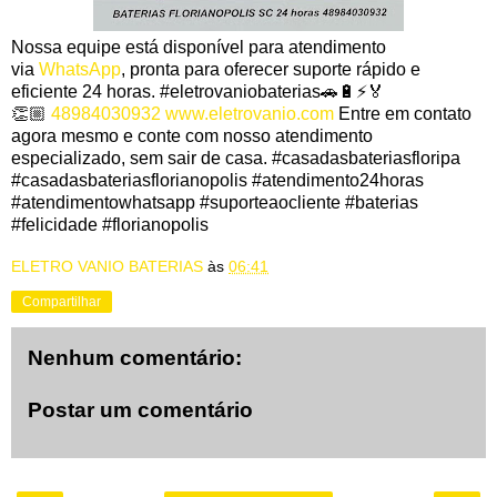
Nossa equipe está disponível para atendimento
via
WhatsApp
, pronta para oferecer suporte rápido e
eficiente 24 horas. #eletrovaniobaterias🚗🔋⚡️🏅
👏🏼
48984030932
www.eletrovanio.com
Entre em contato
agora mesmo e conte com nosso atendimento
especializado, sem sair de casa. #casadasbateriasfloripa
#casadasbateriasflorianopolis #atendimento24horas
#atendimentowhatsapp #suporteaocliente #baterias
#felicidade #florianopolis
ELETRO VANIO BATERIAS
às
06:41
Compartilhar
Nenhum comentário:
Postar um comentário