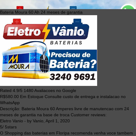
Bateria Moura 60 Ah 24 meses de garantia
Rated
4.9
/5
1480
Avaliacoes no Google
R$
580.00
Em Estoque Consulte custo de entrega e instalacao no
WhatsApp
Descrição:
Bateria Moura 60 Amperes livre de manutencao com 24
meses de garantia na base de troca
Customer reviews:
Eletro Vanio
- by
Vanio
,
April 1, 2020
5
/
5
stars
O Shopping das baterias em Floripa recomenda venha voce tambem