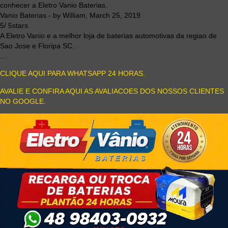
conhecer a Eletro Vanio Baterias.
Vanio Baterias
- by
William
,
March 25, 2019
5
/
5
stars
A Eletro Vanio e a melhor loja de baterias automotivas da regiao de
Sao Jose e Floripa SC.
...
CLIQUE AQUI PARA WHATSAPP 24 HORAS.
AVALIE E CONFIRA AQUI AS AVALIACOES DOS NOSSOS CLIENTES
NO GOOGLE.