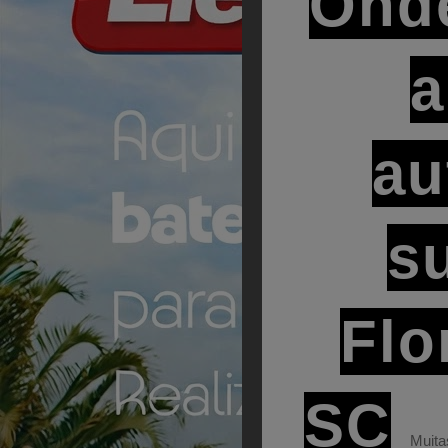
Onde
a
au
s
Flo
SC
Muita