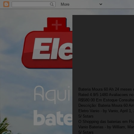
Bateria Moura 60 Ah 24 meses d
Rated
4.9
/5
1480
Avaliacoes no
R$
580.00
Em Estoque Consulte 
Descrição:
Bateria Moura 60 Am
Eletro Vanio
- by
Vanio
,
April 1,
5
/
5
stars
O Shopping das baterias em Fl
Vanio Baterias
- by
William
,
Mar
5
/
5
stars