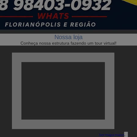
Nossa loja
Conheça nossa estrutura fazendo um tour virtual!
.
Ver mapa maior