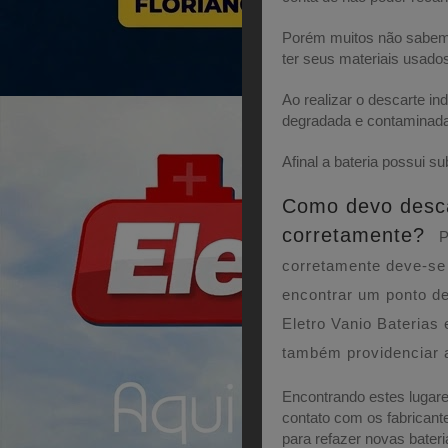
Porém muitos não sabem 
ter seus materiais usados
Ao realizar o descarte in
degradada e contaminada
Afinal a bateria possui 
Como devo desca
corretamente?
P
corretamente deve-se 
encontrar um ponto de
Eletro Vanio Bateria
também providenciar a 
Encontrando estes lugar
contato com os fabrican
para refazer novas bateri