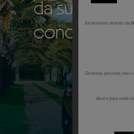
locomovem através da
b
Diversas pessoas não c
ideal e para onde 