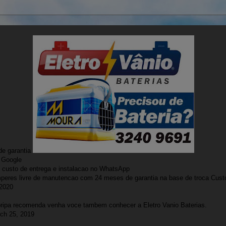
e garantia
 Google
custo de entrega e instalacao no WhatsApp
peres livre de manutencao com 24 meses de garantia na base de troca
Custo
 2020
oripa recomenda venha voce tambem conhecer a Eletro Vanio Baterias.
ch 25, 2019