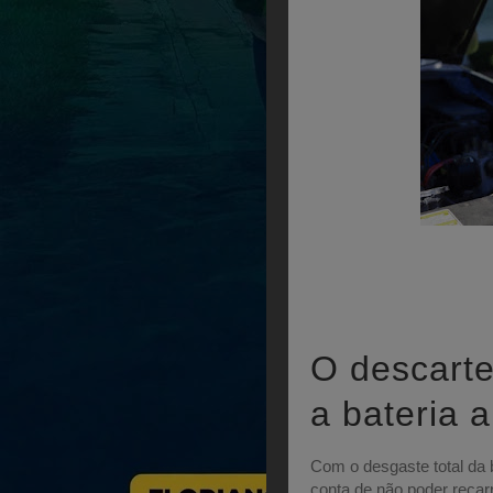
O descarte
a bateria 
Com o desgaste total da b
conta de não poder recar