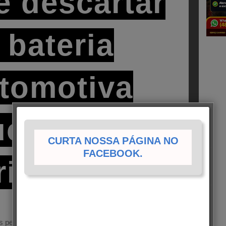
 descartar
 bateria
tomotiva
ucata em
CURTA NOSSA PÁGINA NO
FACEBOOK.
rianópolis
s pessoas usam e abusam dos automóveis que se