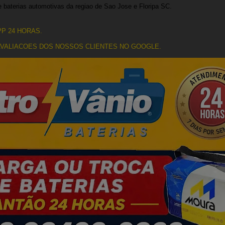
de baterias automotivas da regiao de Sao Jose e Floripa SC.
P 24 HORAS.
 AVALIACOES DOS NOSSOS CLIENTES NO GOOGLE.