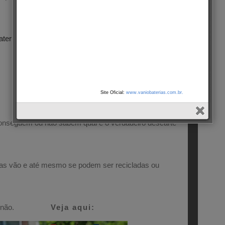
ateria automotiva
, contudo quando o tempo de vida útil
da bateria se acaba.
Site Oficial:
www.vaniobaterias.com.br.
onseguem ou não sabem qual é o verdadeiro descarte
elas vão e até mesmo se podem ser recicladas ou
a
não.
Veja aqui: