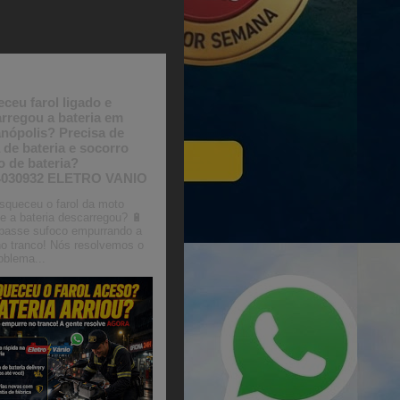
agem em destaque
ceu farol ligado e
rregou a bateria em
anópolis? Precisa de
 de bateria e socorro
o de bateria?
4030932 ELETRO VANIO
queceu o farol da moto
e a bateria descarregou? 🔋
passe sufoco empurrando a
o tranco! Nós resolvemos o
oblema...