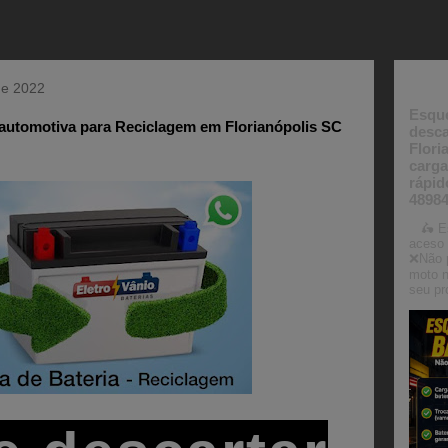
Post
de 2022
Esque
 automotiva para Reciclagem em Florianópolis SC
desca
Flori
carga
rápid
4898
🛵 Es
aceso 
❌Não 
moto n
seu pr