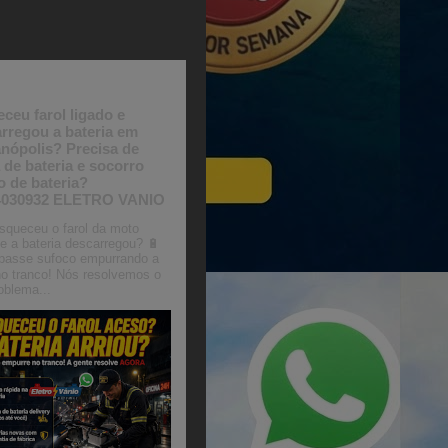
agem em destaque
ceu farol ligado e
rregou a bateria em
anópolis? Precisa de
 de bateria e socorro
o de bateria?
4030932 ELETRO VANIO
queceu o farol da moto
e a bateria descarregou? 🔋
passe sufoco empurrando a
o tranco! Nós resolvemos o
oblema...