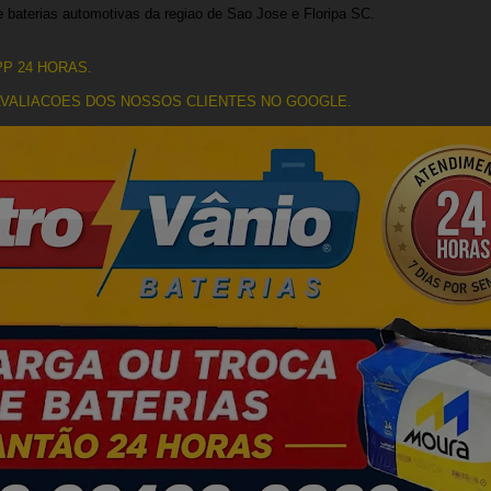
de baterias automotivas da regiao de Sao Jose e Floripa SC.
P 24 HORAS.
 AVALIACOES DOS NOSSOS CLIENTES NO GOOGLE.