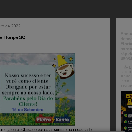
Post
bro de 2022
Esque
e Floripa SC
desca
Flori
carga
rápid
4898
🛵 Es
aceso 
❌Não 
moto n
seu pr
mo cliente. Obrigado por estar sempre ao nosso lado.