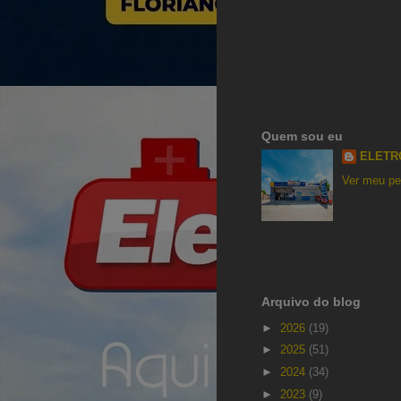
Quem sou eu
ELETR
Ver meu per
Arquivo do blog
►
2026
(19)
►
2025
(51)
►
2024
(34)
►
2023
(9)