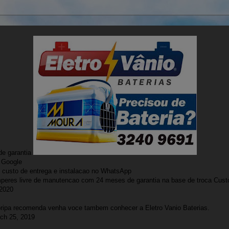
e garantia
 Google
custo de entrega e instalacao no WhatsApp
peres livre de manutencao com 24 meses de garantia na base de troca
Custo
 2020
oripa recomenda venha voce tambem conhecer a Eletro Vanio Baterias.
ch 25, 2019