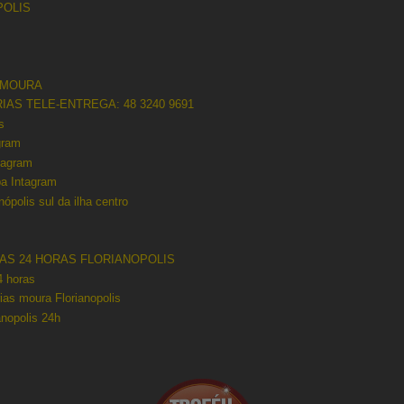
POLIS
 MOURA
IAS TELE-ENTREGA: 48 3240 9691
s
gram
tagram
pa Intagram
nópolis sul da ilha centro
AS 24 HORAS FLORIANOPOLIS
4 horas
rias moura Florianopolis
anopolis 24h