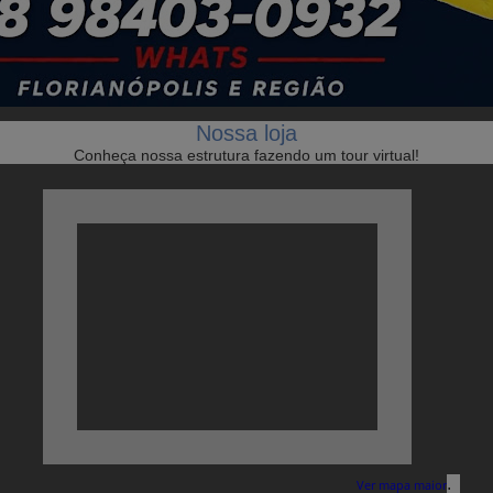
Nossa loja
Conheça nossa estrutura fazendo um tour virtual!
.
Ver mapa maior