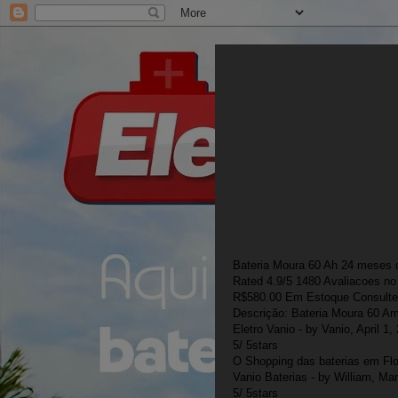
Bateria Moura 60 Ah 24 meses d
Rated
4.9
/5
1480
Avaliacoes no
R$
580.00
Em Estoque Consulte 
Descrição:
Bateria Moura 60 Am
Eletro Vanio
- by
Vanio
,
April 1,
5
/
5
stars
O Shopping das baterias em Fl
Vanio Baterias
- by
William
,
Mar
5
/
5
stars